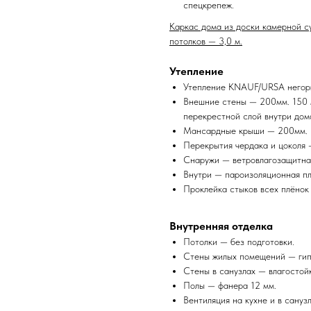
спецкрепеж.
Каркас дома из доски камерной с
потолков — 3,0 м.
Утепление
Утепление KNAUF/URSA негорю
Внешние стены — 200мм. 150 м
перекрестной слой внутри дом
Мансардные крыши — 200мм.
Перекрытия чердака и цоколя
Снаружи — ветровлагозащитная
Внутри — пароизоляционная п
Проклейка стыков всех плёнок
Внутренняя отделка
Потолки — без подготовки.
Стены жилых помещений — гип
Стены в санузлах — влагостой
Полы — фанера 12 мм.
Вентиляция на кухне и в сану