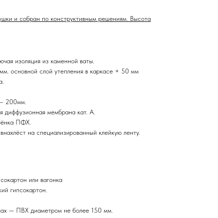
ушки и собран по конструктивным решениям. Высота
чая изоляция из каменной ваты.
м. основной слой утепления в каркасе + 50 мм
а.
 — 200мм.
 диффузионная мембрана кат. А.
лёнка ПФХ.
 внахлёст на специализированный клейкую ленту.
сокартон или вагонка
кий гипсокартон.
злах — ПВХ диаметром не более 150 мм.