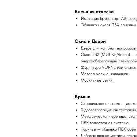
Внешняя отделка
Имитация бруса сорт AB, заво
Обшивка цоколя ПВХ панелями
Окна и Двери
Дверь уличная без терморазры
Окна ПВХ (МИЛКЕ/Rehau) — пр
энергосберегающий стеклопак
Фурнитура VORNE или аналог
Металлические наличники.
Москитные сетки.
Крыша
Стропильная система — доска
Гидроветрозащитная трёхслой
Металлическая черепица, стал
ПВХ водосточная система.
Карнизы — обшивка ПВХ софи
Лобовая планка металлическая