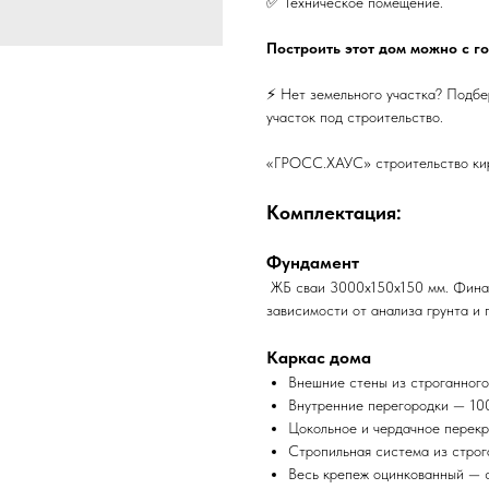
✅ Техническое помещение.
Построить этот дом можно с
⚡️ Нет земельного участка? Подб
участок под строительство.
«ГРОСС.ХАУС» строительство кир
Комплектация:
Фундамент
ЖБ сваи 3000х150х150 мм. Финал
зависимости от анализа грунта и 
Каркас дома
Внешние стены из строганног
Внутренние перегородки — 100
Цокольное и чердачное перек
Стропильная система из строг
Весь крепеж оцинкованный — с