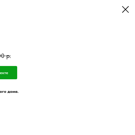
00
р.
екте
ого дома.