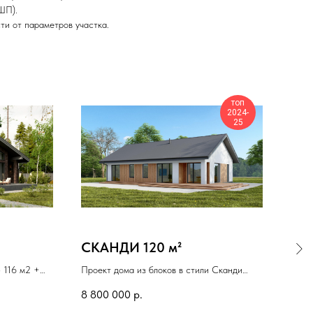
ШП).
ти от параметров участка.
топ
2024-
25
СКАНДИ 120 м²
Бар
 116 м2 +
Проект дома из блоков в стили Сканди
Мини
34 м2.
Площадь дома 120 м²
тех, 
8 800 000
р.
пальня и
тёплы