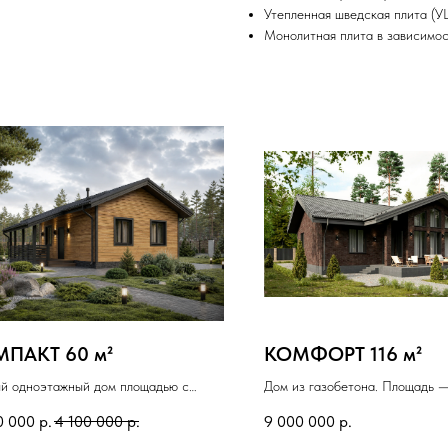
Утепленная шведская плита (У
Монолитная плита в зависимос
ПАКТ 60 м²
КОМФОРТ 116 м²
й одноэтажный дом площадью с
Дом из газобетона. Площадь —
 спальнями и просторной кухней-
большая террасса-крыльцо на 
0 000
р.
4 100 000
р.
9 000 000
р.
ой 20,1 м².
Изюминка проекта — мастер-с