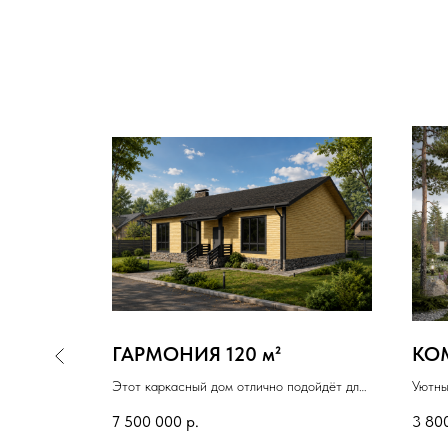
РКАС»
ГАРМОНИЯ 120 м²
КОМ
Этот каркасный дом отлично подойдёт для
Уютны
круглогодичного проживания семьи.
двумя
го дома с
7 500 000
р.
3 80
Площадь 120 м², 3 жилых комнаты, одна из
гостин
ешение для