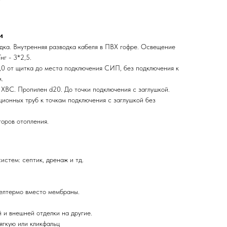
и
дка. Внутренняя разводка кабеля в ПВХ гофре. Освещение
нг - 3*2,5.
6,0 от щитка до места подключения СИП, без подключения к
м.
 ХВС. Пропилен d20. До точки подключения с заглушкой.
ционных труб к точкам подключения с заглушкой без
торов отопления.
стем: септик, дренаж и тд.
елтермо вместо мембраны.
 и внешней отделки на другие.
ягкую или кликфальц