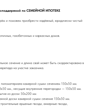
 господдержкой по СЕМЕЙНОЙ ИПОТЕКЕ
ерём и поможем приобрести надёжный, юридически чистый
пичных, газобетонных и каркасных домов.
ьное сечение и длина свай может быть скорректирована в
перепада на участке заказчика.
о пиломатериала камерной сушки сечением 150х50 мм.
х50 мм., несущие внутренние перегородки — 150х50 мм.
рытия из доски 50х200 мм
анной доски камерной сушки сечение 150х50 мм.
троительные ершеные гвозди, анкерные гвозди,