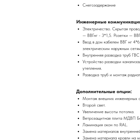
Снегозадержание
Инженерные коммуникаци
Электричество. Скрытая прово
— ВВГнг - 3*1,5. Розетки — ВВГ
Ввод в дом кабелем ВВГ нг 4*
электрическим наружным сетя
Внутренняя разводка труб ГВС
Устройство разводки канализа
утепления.
Разводка труб и монтаж радиа
Дополнительные опции:
Монтаж внешних инженерных си
Второй свет.
Увеличение высоты потолка.
Ветрозащитная плита МДВП Б
Ламинация окон по RAL.
Замена материалов внутренней
Замена материала кровли на м