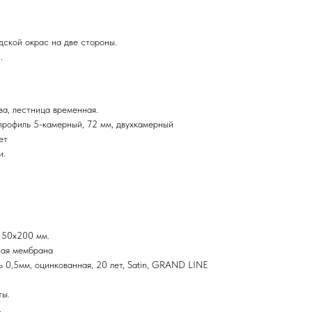
дской окрас на две стороны.
.
ва, лестница временная.
офиль 5-камерный, 72 мм, двухкамерный
ет
и.
 50х200 мм.
ная мембрана
ь 0,5мм, оцинкованная, 20 лет, Satin, GRAND LINE
ты.
.