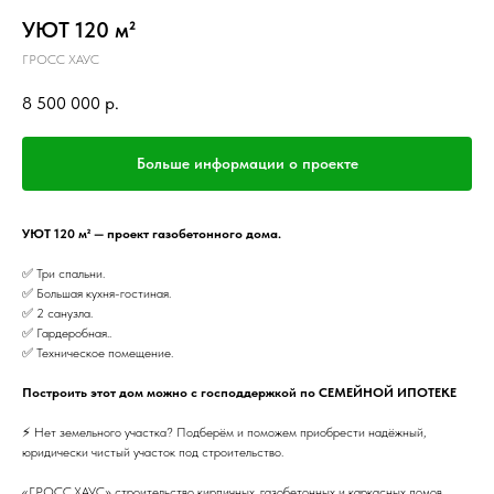
УЮТ 120 м²
ГРОСС ХАУС
8 500 000
р.
Больше информации о проекте
УЮТ 120 м² — проект газобетонного дома.
✅ Три спальни.
✅ Большая кухня-гостиная.
✅ 2 санузла.
✅ Гардеробная..
✅ Техническое помещение.
Построить этот дом можно с господдержкой по СЕМЕЙНОЙ ИПОТЕКЕ
⚡️ Нет земельного участка? Подберём и поможем приобрести надёжный,
юридически чистый участок под строительство.
«ГРОСС.ХАУС» строительство кирпичных, газобетонных и каркасных домов.