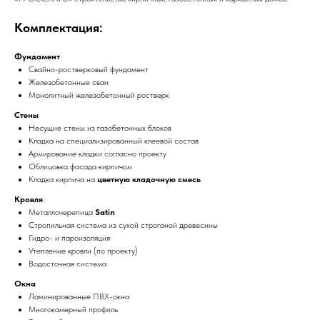
Комплектация:
Фундамент
Свайно-ростверковый фундамент
Железобетонные сваи
Монолитный железобетонный ростверк
Стены
Несущие стены из газобетонных блоков
Кладка на специализированный клеевой состав
Армирование кладки согласно проекту
Облицовка фасада кирпичом
Кладка кирпича на
цветную кладочную смесь
Кровля
Металлочерепица
Satin
Стропильная система из сухой строганой древесины
Гидро- и пароизоляция
Утепление кровли (по проекту)
Водосточная система
Окна
Ламинированные ПВХ-окна
Многокамерный профиль