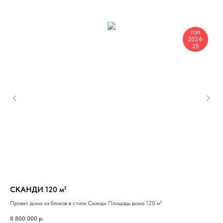
топ
2024-
25
СКАНДИ 120 м²
ТА
Проект дома из блоков в стили Сканди Площадь дома 120 м²
Кар
8 800 000
р.
6 0